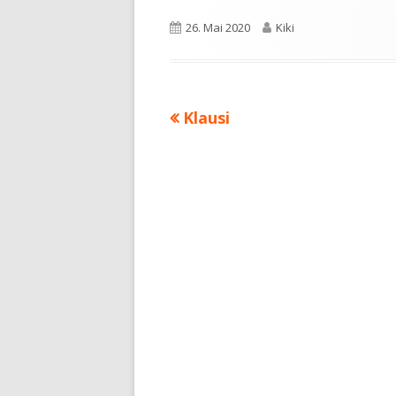
Veröffentlicht
26. Mai 2020
Autor
Kiki
am
Vorheriger
Klausi
Beitragsnavigation
Beitrag: