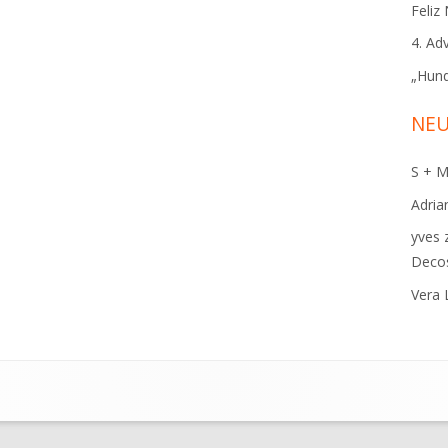
Feliz
4. Ad
„Hund
NE
S + 
Adria
yves
Deco
Vera 