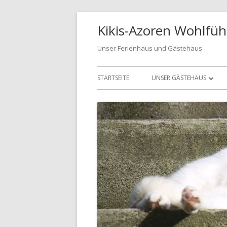
Springe
Kikis-Azoren Wohlfüh
zum
Inhalt
Unser Ferienhaus und Gästehaus
Primäres
STARTSEITE
UNSER GÄSTEHAUS
Menü
UNSER GÄSTEHAUS
CASA AZUL
CASA VERDE
BUCHUNGSANFRAGE