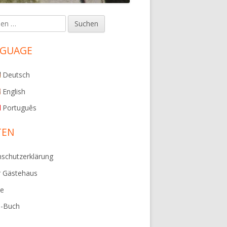
en
upt-
tenleiste
NGUAGE
Deutsch
English
Português
TEN
schutzerklärung
r Gästehaus
ie
e-Buch