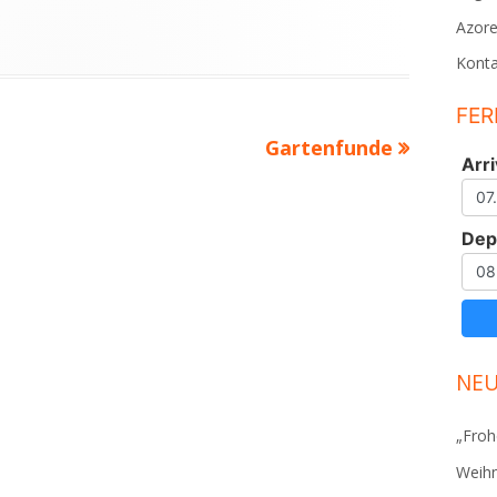
Azor
Konta
FER
Nächster
Gartenfunde
Arri
Beitrag
Dep
NEU
„Froh
Weihn