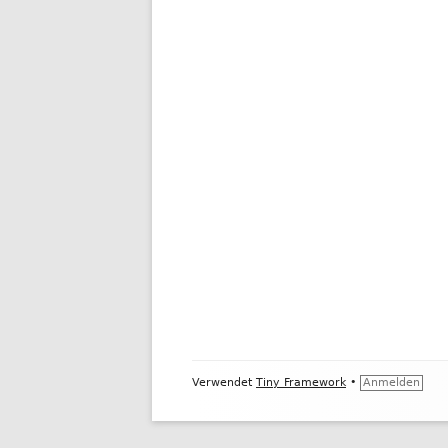
Footer
Verwendet
Tiny Framework
•
Anmelden
Inhalt