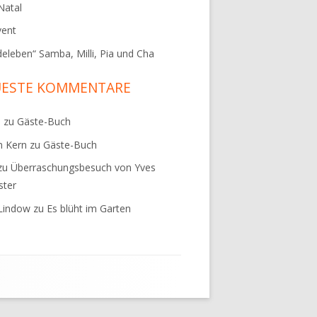
 Natal
vent
eleben“ Samba, Milli, Pia und Cha
UESTE KOMMENTARE
M
zu
Gäste-Buch
n Kern
zu
Gäste-Buch
zu
Überraschungsbesuch von Yves
ster
Lindow
zu
Es blüht im Garten