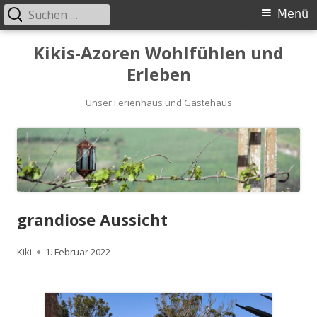
Suchen
Primäres
Menü
nach:
Menü
Springe
Kikis-Azoren Wohlfühlen und
zum
Erleben
Inhalt
Unser Ferienhaus und Gästehaus
grandiose Aussicht
Autor
Kiki
Veröffentlicht
1. Februar 2022
am