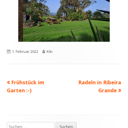
Veröffentlicht
1. Februar 2022
Autor
Kiki
am
Vorheriger
Frühstück im
Nächster
Radeln in Ribeira
Beitragsnavigation
Garten :-)
Beitrag:
Beitrag
Grande
Suchen