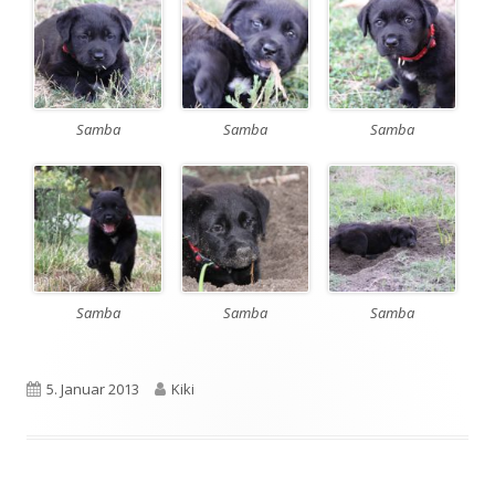
Samba
Samba
Samba
Samba
Samba
Samba
Veröffentlicht
5. Januar 2013
Autor
Kiki
am