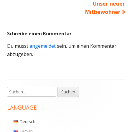
Nächster
Unser neuer
Beitragsnavigation
Mitbewohner
Beitrag
Schreibe einen Kommentar
Du musst
angemeldet
sein, um einen Kommentar
abzugeben.
Suchen
Haupt-
nach:
Seitenleiste
LANGUAGE
Deutsch
English