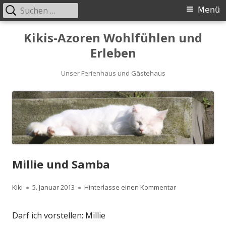
Suchen
Primäres
Menü
nach:
Menü
Springe
Kikis-Azoren Wohlfühlen und
zum
Erleben
Inhalt
Unser Ferienhaus und Gästehaus
Millie und Samba
Autor
Kiki
Veröffentlicht
5. Januar 2013
Hinterlasse einen Kommentar
zu Millie und S
am
Darf ich vorstellen: Millie