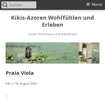
Suchen
Primäres
Menü
nach:
Menü
Springe
Kikis-Azoren Wohlfühlen und
zum
Erleben
Inhalt
Unser Ferienhaus und Gästehaus
Praia Viola
Autor
Kiki
Veröffentlicht
16. August 2020
am