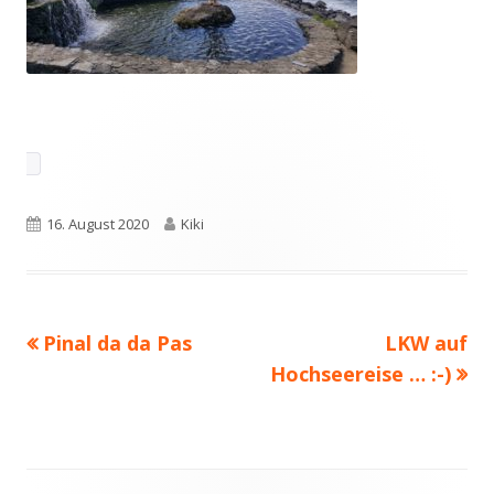
Veröffentlicht
16. August 2020
Autor
Kiki
am
Vorheriger
Pinal da da Pas
Nächster
LKW auf
Beitragsnavigation
Beitrag:
Hochseereise … :-)
Beitrag