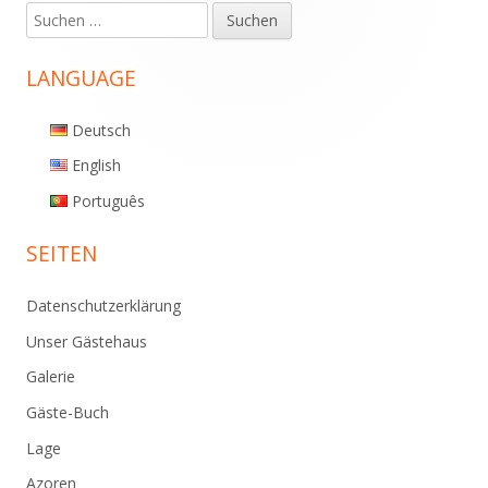
Suchen
Haupt-
nach:
Seitenleiste
LANGUAGE
Deutsch
English
Português
SEITEN
Datenschutzerklärung
Unser Gästehaus
Galerie
Gäste-Buch
Lage
Azoren