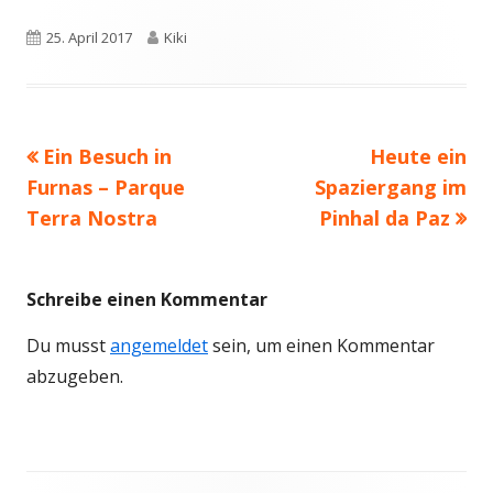
Veröffentlicht
25. April 2017
Autor
Kiki
am
Vorheriger
Ein Besuch in
Nächster
Heute ein
Beitragsnavigation
Furnas – Parque
Beitrag:
Spaziergang im
Beitrag
Terra Nostra
Pinhal da Paz
Schreibe einen Kommentar
Du musst
angemeldet
sein, um einen Kommentar
abzugeben.