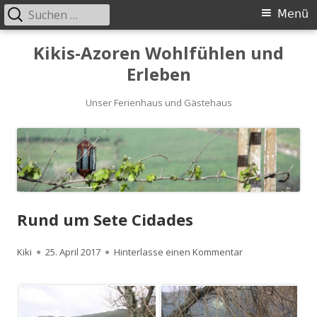
Suchen
Primäres
Menü
nach:
Menü
Springe
Kikis-Azoren Wohlfühlen und
zum
Erleben
Inhalt
Unser Ferienhaus und Gästehaus
Rund um Sete Cidades
Autor
Kiki
Veröffentlicht
25. April 2017
Hinterlasse einen Kommentar
zu Rund um Sete
am