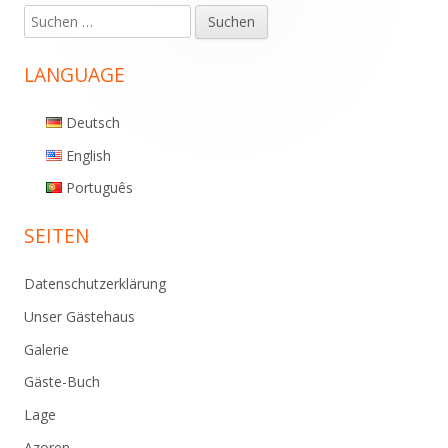
Suchen
Haupt-
nach:
Seitenleiste
LANGUAGE
Deutsch
English
Português
SEITEN
Datenschutzerklärung
Unser Gästehaus
Galerie
Gäste-Buch
Lage
Azoren