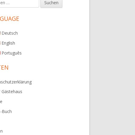
en
upt-
tenleiste
NGUAGE
Deutsch
English
Português
TEN
schutzerklärung
r Gästehaus
ie
e-Buch
en