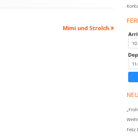
Konta
FER
Nächster
Mimi und Strolch
Arri
Beitrag
Dep
NEU
„Froh
Weihn
Feliz