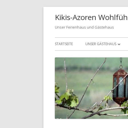
Springe
Kikis-Azoren Wohlfüh
zum
Inhalt
Unser Ferienhaus und Gästehaus
Primäres
STARTSEITE
UNSER GÄSTEHAUS
Menü
UNSER GÄSTEHAUS
CASA AZUL
CASA VERDE
BUCHUNGSANFRAGE