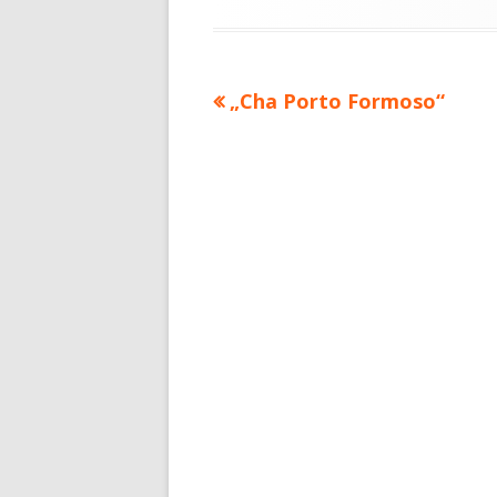
am
Vorheriger
„Cha Porto Formoso“
Beitragsnavigation
Beitrag: