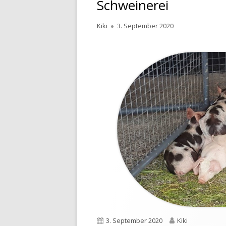
Schweinerei
Autor
Kiki
Veröffentlicht
3. September 2020
am
Veröffentlicht
3. September 2020
Autor
Kiki