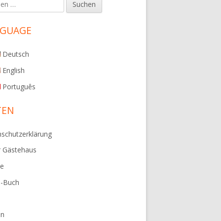
en
upt-
tenleiste
NGUAGE
Deutsch
English
Português
TEN
schutzerklärung
r Gästehaus
ie
e-Buch
en