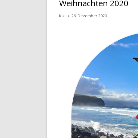
Weihnachten 2020
Autor
Kiki
Veröffentlicht
26. Dezember 2020
am