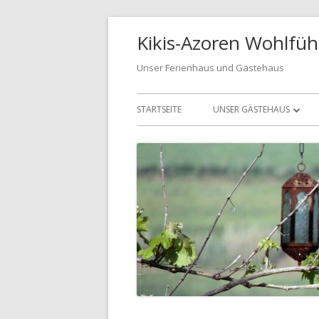
Springe
Kikis-Azoren Wohlfüh
zum
Inhalt
Unser Ferienhaus und Gästehaus
Primäres
STARTSEITE
UNSER GÄSTEHAUS
Menü
UNSER GÄSTEHAUS
CASA AZUL
CASA VERDE
BUCHUNGSANFRAGE