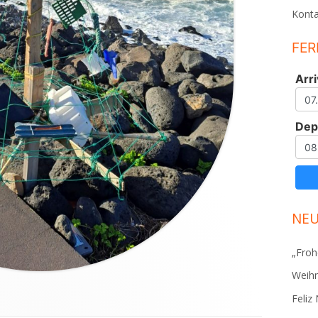
Konta
FER
Arri
Dep
NEU
„Froh
Weihn
Feliz