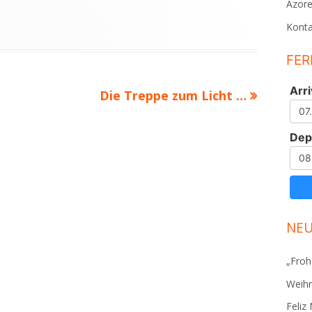
Azor
Konta
FER
Arri
Nächster
Die Treppe zum Licht …
Beitrag
Dep
NEU
„Froh
Weihn
Feliz