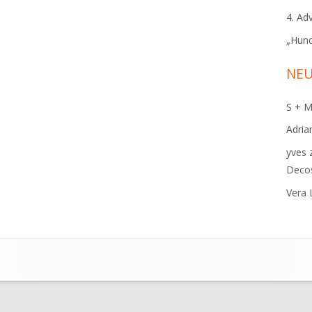
4. Ad
„Hund
NE
S + 
Adria
yves
Deco
Vera 