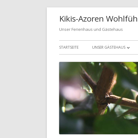
Springe
Kikis-Azoren Wohlfüh
zum
Inhalt
Unser Ferienhaus und Gästehaus
Primäres
STARTSEITE
UNSER GÄSTEHAUS
Menü
UNSER GÄSTEHAUS
CASA AZUL
CASA VERDE
BUCHUNGSANFRAGE