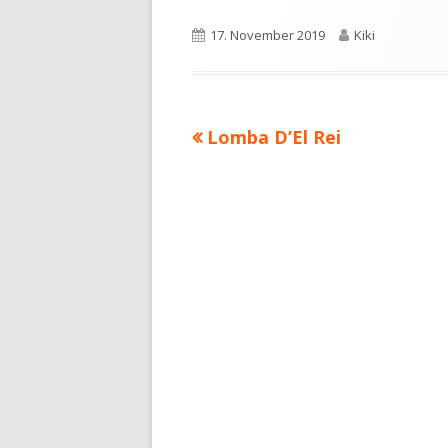
Veröffentlicht
17. November 2019
Autor
Kiki
am
Vorheriger
Lomba D’El Rei
Beitragsnavigation
Beitrag: