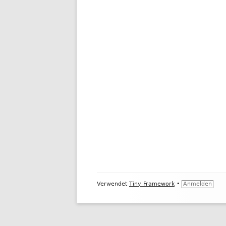
Footer
Verwendet
Tiny Framework
•
Anmelden
Inhalt