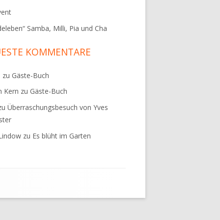
vent
eleben“ Samba, Milli, Pia und Cha
UESTE KOMMENTARE
M
zu
Gäste-Buch
n Kern
zu
Gäste-Buch
zu
Überraschungsbesuch von Yves
ster
Lindow
zu
Es blüht im Garten