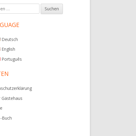
en
upt-
tenleiste
NGUAGE
Deutsch
English
Português
TEN
schutzerklärung
r Gästehaus
ie
e-Buch