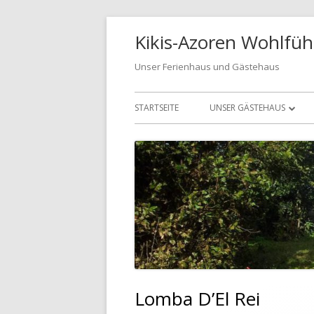
Springe
Kikis-Azoren Wohlfüh
zum
Inhalt
Unser Ferienhaus und Gästehaus
Primäres
STARTSEITE
UNSER GÄSTEHAUS
Menü
UNSER GÄSTEHAUS
CASA AZUL
CASA VERDE
BUCHUNGSANFRAGE
Lomba D’El Rei