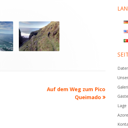
Sei
LA
SEI
Daten
Unse
Galer
Nächster
Auf dem Weg zum Pico
Gäst
Beitrag
Queimado
Lage
Azor
Konta