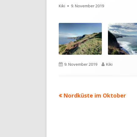
Autor
Kiki
Veröffentlicht
9. November 2019
am
Veröffentlicht
9. November 2019
Autor
Kiki
am
Vorheriger
Nordküste im Oktober
Beitragsnavigation
Beitrag: