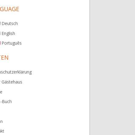
tenleiste
NGUAGE
Deutsch
English
Português
TEN
schutzerklärung
r Gästehaus
ie
e-Buch
en
kt